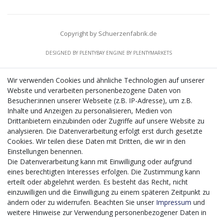
Copyright by Schuerzenfabrik.de
DESIGNED BY
PLENTYBAY
ENGINE BY
PLENTYMARKETS
Wir verwenden Cookies und ähnliche Technologien auf unserer
Website und verarbeiten personenbezogene Daten von
CMS-Softwaresystems zur digitalen Optimierung
Besucher:innen unserer Webseite (z.B. IP-Adresse), um z.B.
von Geschäftsprozessen
Inhalte und Anzeigen zu personalisieren, Medien von
Mit dem vorgenannten Projekt, welches im Zeitraum vom
Drittanbietern einzubinden oder Zugriffe auf unsere Website zu
20.12.2023 bis zum 29.02.2024 im Rahmen des
analysieren. Die Datenverarbeitung erfolgt erst durch gesetzte
Förderprogrammes Digitalisierung Zuschuss EFRE 2021
Cookies. Wir teilen diese Daten mit Dritten, die wir in den
bis 2027 umgesetzt wird, möchten wir in die Anschaffung
Einstellungen benennen.
eines Content-Management-Systems (CMS-
Die Datenverarbeitung kann mit Einwilligung oder aufgrund
Softwaresystem) investieren, um unseren Online-Shop
eines berechtigten Interesses erfolgen. Die Zustimmung kann
künftig selbst verwalten zu können. Diese Software dient
erteilt oder abgelehnt werden. Es besteht das Recht, nicht
der effizienteren gemeinschaftlichen Erstellung,
einzuwilligen und die Einwilligung zu einem späteren Zeitpunkt zu
Bearbeitung, Organisation und Darstellung digitaler
ändern oder zu widerrufen. Beachten Sie unser
Impressum
und
Inhalte (Content) in unserem Unternehmen. Dies ist
weitere Hinweise zur Verwendung personenbezogener Daten in