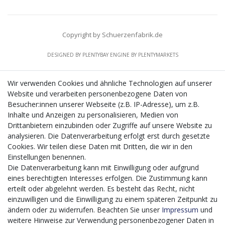
Copyright by Schuerzenfabrik.de
DESIGNED BY
PLENTYBAY
ENGINE BY
PLENTYMARKETS
Wir verwenden Cookies und ähnliche Technologien auf unserer
Website und verarbeiten personenbezogene Daten von
CMS-Softwaresystems zur digitalen Optimierung
Besucher:innen unserer Webseite (z.B. IP-Adresse), um z.B.
von Geschäftsprozessen
Inhalte und Anzeigen zu personalisieren, Medien von
Mit dem vorgenannten Projekt, welches im Zeitraum vom
Drittanbietern einzubinden oder Zugriffe auf unsere Website zu
20.12.2023 bis zum 29.02.2024 im Rahmen des
analysieren. Die Datenverarbeitung erfolgt erst durch gesetzte
Förderprogrammes Digitalisierung Zuschuss EFRE 2021
Cookies. Wir teilen diese Daten mit Dritten, die wir in den
bis 2027 umgesetzt wird, möchten wir in die Anschaffung
Einstellungen benennen.
eines Content-Management-Systems (CMS-
Die Datenverarbeitung kann mit Einwilligung oder aufgrund
Softwaresystem) investieren, um unseren Online-Shop
eines berechtigten Interesses erfolgen. Die Zustimmung kann
künftig selbst verwalten zu können. Diese Software dient
erteilt oder abgelehnt werden. Es besteht das Recht, nicht
der effizienteren gemeinschaftlichen Erstellung,
einzuwilligen und die Einwilligung zu einem späteren Zeitpunkt zu
Bearbeitung, Organisation und Darstellung digitaler
ändern oder zu widerrufen. Beachten Sie unser
Impressum
und
Inhalte (Content) in unserem Unternehmen. Dies ist
weitere Hinweise zur Verwendung personenbezogener Daten in