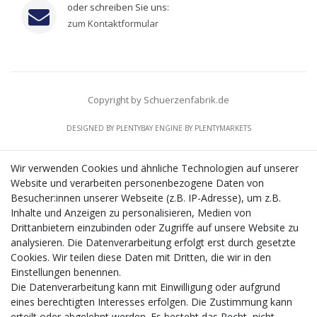
oder schreiben Sie uns:
zum Kontaktformular
Copyright by Schuerzenfabrik.de
DESIGNED BY
PLENTYBAY
ENGINE BY
PLENTYMARKETS
Wir verwenden Cookies und ähnliche Technologien auf unserer
Website und verarbeiten personenbezogene Daten von
CMS-Softwaresystems zur digitalen Optimierung
Besucher:innen unserer Webseite (z.B. IP-Adresse), um z.B.
von Geschäftsprozessen
Inhalte und Anzeigen zu personalisieren, Medien von
Mit dem vorgenannten Projekt, welches im Zeitraum vom
Drittanbietern einzubinden oder Zugriffe auf unsere Website zu
20.12.2023 bis zum 29.02.2024 im Rahmen des
analysieren. Die Datenverarbeitung erfolgt erst durch gesetzte
Förderprogrammes Digitalisierung Zuschuss EFRE 2021
Cookies. Wir teilen diese Daten mit Dritten, die wir in den
bis 2027 umgesetzt wird, möchten wir in die Anschaffung
Einstellungen benennen.
eines Content-Management-Systems (CMS-
Die Datenverarbeitung kann mit Einwilligung oder aufgrund
Softwaresystem) investieren, um unseren Online-Shop
eines berechtigten Interesses erfolgen. Die Zustimmung kann
künftig selbst verwalten zu können. Diese Software dient
erteilt oder abgelehnt werden. Es besteht das Recht, nicht