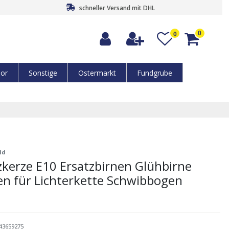
schneller Versand mit DHL
0
0
or
Sonstige
Ostermarkt
Fundgrube
ld
zkerze E10 Ersatzbirnen Glühbirne
n für Lichterkette Schwibbogen
43659275