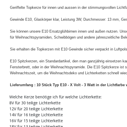
Geriffelte Topkerze für innen und aussen in der stimmungsvollen Licht
Gewinde E10, Glaskörper klar, Leistung 3W, Durchmesser: 13 mm, G
Sie können unsere E10 Ersatzglühbirnen innen und außen nutzen. Unser
für Weihnachtspyramiden, Schwibbögen und andere jahreszeitliche Be
Sie erhalten die Topkerzen mit E10 Gewinde sicher verpackt in Luftpolst
E10 Spitzkerzen, ein Standardartikel, den man ganzjährig einsetzen ka
Fensterbrett, oder in der Weihnachtspyramide. Die E10 Spitzkerze ist se
Weihnachtszeit, um die Weihnachtsdeko und Lichterketten schnell wied
Lieferumfang : 10 Stück Typ E10 - X Volt - 3 Watt in der Lichtfarb
Welche Kerze benötige ich für welche Lichterkette:
8V für 30 teilige Lichterkette
12V für 20 teilige Lichterkette
14V für 16 teilige Lichterkette
16V für 15 teilige Lichterkette
18V für 13 teilige Lichterkette