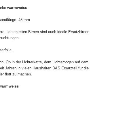
farbe
warmweiss
.
esamtlänge: 45 mm
e Lichterketten-Birnen sind auch ideale Ersatzbirnen
leuchtungen.
erfolie
.
nn. Ob in der Lichterkette, dem Lichterbogen auf dem
it Jahren in vielen Haushalten DAS Ersatzteil für die
er flott zu machen.
e warmweiss