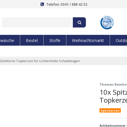
Telefon: 0341 / 688 42 52
rwäsche
Beutel
Stoffe
Weihnachtsmarkt
Outdo
n Glühbirne Topkerzen für Lichterkette Schwibbogen
Thomas Reinho
10x Spit
Topkerze
Spitzkerzen
Artikelnummer