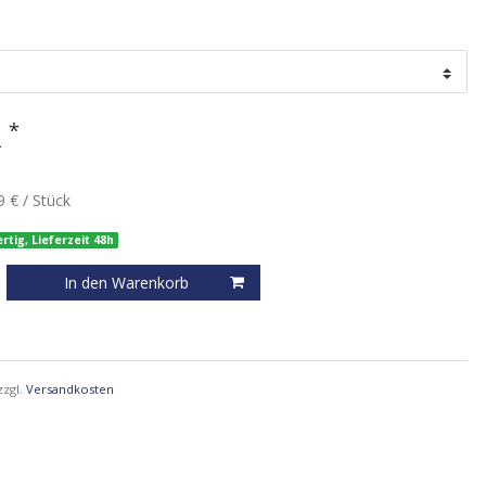
*
R
9 € / Stück
rtig, Lieferzeit 48h
In den Warenkorb
zzgl.
Versandkosten