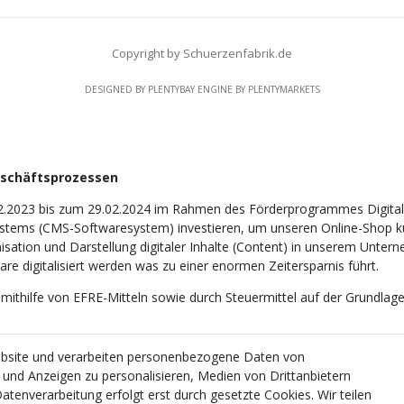
Copyright by Schuerzenfabrik.de
DESIGNED BY
PLENTYBAY
ENGINE BY
PLENTYMARKETS
eschäftsprozessen
2.2023 bis zum 29.02.2024 im Rahmen des Förderprogrammes Digitali
tems (CMS-Softwaresystem) investieren, um unseren Online-Shop künf
nisation und Darstellung digitaler Inhalte (Content) in unserem Unter
e digitalisiert werden was zu einer enormen Zeitersparnis führt.
 mithilfe von EFRE-Mitteln sowie durch Steuermittel auf der Grundl
ebsite und verarbeiten personenbezogene Daten von
e und Anzeigen zu personalisieren, Medien von Drittanbietern
atenverarbeitung erfolgt erst durch gesetzte Cookies. Wir teilen